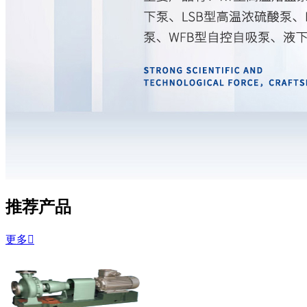
推荐产品
更多
