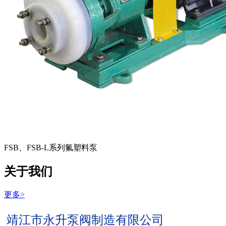
FSB、FSB-L系列氟塑料泵
关于我们
更多>
靖江市永升泵阀制造有限公司