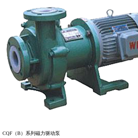
CQF（B）系列磁力驱动泵