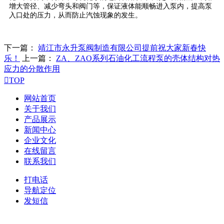
增大管径、减少弯头和阀门等，保证液体能顺畅进入泵内，提高泵
入口处的压力，从而防止汽蚀现象的发生。
下一篇：
靖江市永升泵阀制造有限公司提前祝大家新春快
乐！
上一篇：
ZA、ZAO系列石油化工流程泵的壳体结构对热
应力的分散作用

TOP
网站首页
关于我们
产品展示
新闻中心
企业文化
在线留言
联系我们
打电话
导航定位
发短信